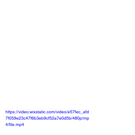
https://video.wixstatic.com/video/e57fec_afd
7f059e23c47f6b3eb9cf52a7e0d5b/480p/mp
4/file.mp4