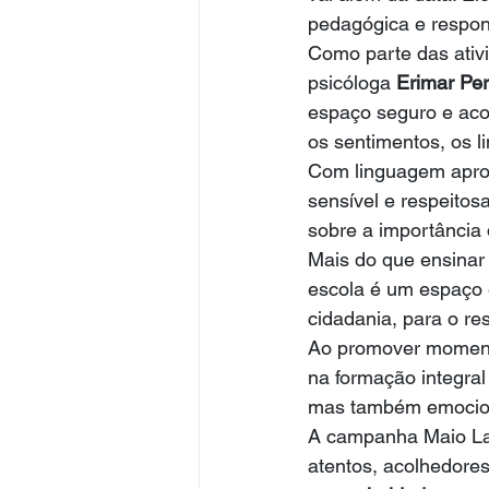
pedagógica e respons
Como parte das ati
psicóloga 
Erimar Per
espaço seguro e acol
os sentimentos, os li
Com linguagem apropr
sensível e respeitos
sobre a importância 
Mais do que ensinar
escola é um espaço e
cidadania, para o re
Ao promover momento
na formação integra
mas também emociona
A campanha Maio La
atentos, acolhedores