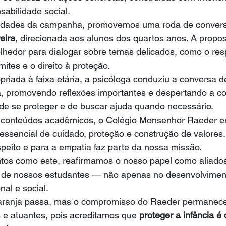
abilidade social.
vidades da campanha, promovemos uma roda de conver
eira
, direcionada aos alunos dos quartos anos. A propost
hedor para dialogar sobre temas delicados, como o resp
mites e o direito à proteção.
iada à faixa etária, a psicóloga conduziu a conversa d
a, promovendo reflexões importantes e despertando a co
de se proteger e de buscar ajuda quando necessário.
 conteúdos acadêmicos, o Colégio Monsenhor Raeder e
ssencial de cuidado, proteção e construção de valores.
speito e para a empatia faz parte da nossa missão.
s como este, reafirmamos o nosso papel como aliados 
l de nossos estudantes — não apenas no desenvolvimento
l e social.
ranja passa, mas o compromisso do Raeder permanece
 e atuantes, pois acreditamos que 
proteger a infância é