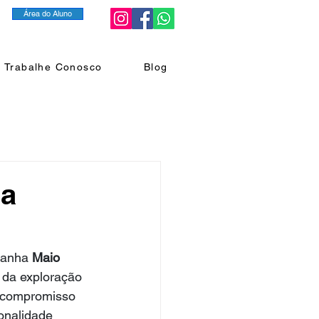
Área do Aluno
Trabalhe Conosco
Blog
ra
panha 
Maio 
 da exploração 
e compromisso 
onalidade 