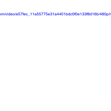
ic.com/video/e57fec_11a55775e31a4401bdc0f0e133f8d16b/480p/