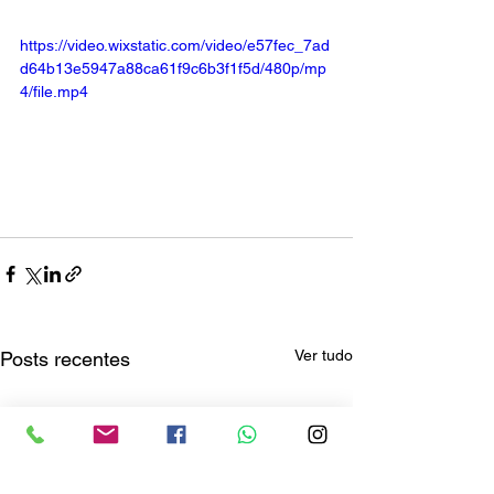
https://video.wixstatic.com/video/e57fec_7ad
d64b13e5947a88ca61f9c6b3f1f5d/480p/mp
4/file.mp4
Ver tudo
Posts recentes