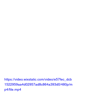
https://video.wixstatic.com/video/e57fec_dcb
1522959aa4d02957ad8c864a393d0/480p/m
p4/file.mp4