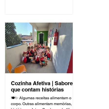
experiências. Os alunos
compartilharam os registros das férias,
relembraram momentos especiais e
participaram de uma dinâmica de volta
às aulas, refletindo sobre as vivências
do recesso, a alegria de estar
novamente na escola e as
expectativas para os próximos meses.
O retorno também marcou o início das
atividades do Projeto Bilíngue, com
jogos e pro
Cozinha Afetiva | Sabores
que contam histórias
🍽️✨ Algumas receitas alimentam o
corpo. Outras alimentam memórias,