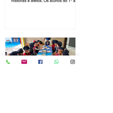
histórias e afetos. Os alunos do 1º ano
participaram de uma proposta especial
de cozinha afetiva, em parceria com
suas famílias. Cada criança trouxe
uma receita que possui um significado
importante em sua história e
compartilhou com os colegas as
lembranças por trás daquele prato.
Além de conhecer novos sabores, a
vivência proporcionou momentos de
escuta, troca e valorização das
diferentes histórias de vida p
Cozinha Experimental |
Aprendendo com a letra B!