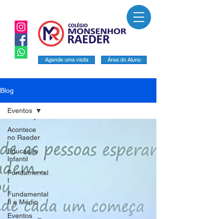
Agende uma visita
Área do Aluno
Blog
Eventos
Acontece
no Raeder
Educação
Infantil
Fundamental
I
Fundamental
II e Médio
Eventos