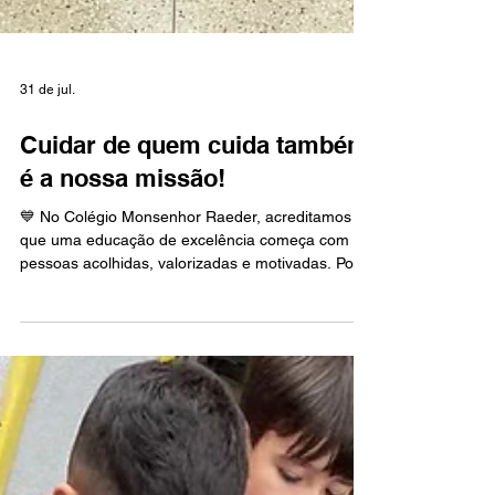
31 de jul.
Cuidar de quem cuida também
é a nossa missão!
💙 No Colégio Monsenhor Raeder, acreditamos
que uma educação de excelência começa com
pessoas acolhidas, valorizadas e motivadas. Por
isso, promovemos uma manhã especial dedicada
aos nossos colaboradores, com momentos de
cuidado, integração e fortalecimento do espírito
de equipe. Mais do que uma pausa na rotina, foi
uma oportunidade para renovar energias,
fortalecer vínculos e reconhecer a importância de
cada profissional que, diariamente, contribui para