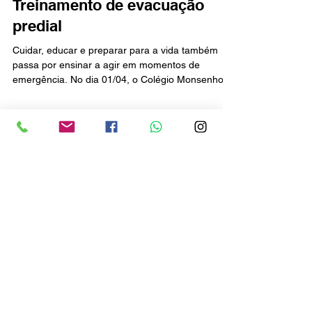
15 de abr.
Treinamento de evacuação
predial
Cuidar, educar e preparar para a vida também
passa por ensinar a agir em momentos de
emergência. No dia 01/04, o Colégio Monsenhor
Raeder realizou um treinamento de evacuação
predial, proporcionando aos alunos e
colaboradores uma experiência prática que vai
além da teoria. A ação teve como objetivo
desenvolver senso de responsabilidade,
organização, autocontrole e trabalho em equipe,
competências essenciais dentro e fora da sala de
aula. Ao vivenciar esse tipo de situação de